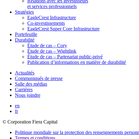
Relations avec les investisseurs
et services professionnels
Stratégies
EagleCrest Infrastructure
Co-investissements
EagleCrest Super Core Infrastructure
Portefeuille
Durabilité
Étude de cas – Cory
Étude de cas – Wightlink
Étude de cas – Partenariat public-privé
Publication d’informations en matière de durabilité
Actualités
Communiqués de presse
Salle des médias
Carrières
Nous joindre
en
fr
© Corporation Fiera Capital
Politique mondiale sur la protection des renseignements person
Termes et conditions