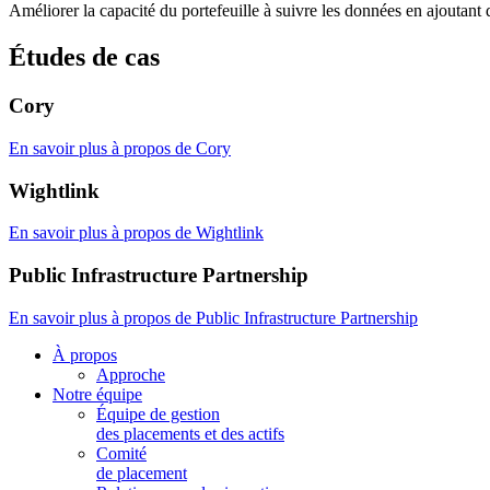
Améliorer la capacité du portefeuille à suivre les données en ajoutant d
Études de cas
Cory
En savoir plus
à propos de Cory
Wightlink
En savoir plus
à propos de Wightlink
Public Infrastructure Partnership
En savoir plus
à propos de Public Infrastructure Partnership
À propos
Approche
Notre équipe
Équipe de gestion
des placements et des actifs
Comité
de placement