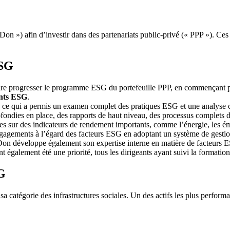
Don ») afin d’investir dans des partenariats public-privé (« PPP »). Ces i
ESG
ire progresser le programme ESG du portefeuille PPP, en commençant par 
ents ESG
.
ce qui a permis un examen complet des pratiques ESG et une analyse co
ofondies en place, des rapports de haut niveau, des processus complets de
 sur des indicateurs de rendement importants, comme l’énergie, les émiss
engagements à l’égard des facteurs ESG en adoptant un système de gesti
sDon développe également son expertise interne en matière de facteurs E
t également été une priorité, tous les dirigeants ayant suivi la format
SG
 catégorie des infrastructures sociales. Un des actifs les plus performa