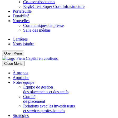
Co-investissements
EagleCrest Super Core Infrastructure
Portefeuille
Durabilité
Nouvelles
Communiqués de presse
Salle des médias
Carrières
Nous joindre
Open Menu
Close Menu
À propos
Approche
Notre équipe
Équipe de gestion
des placements et des actifs
Comité
de placement
Relations avec les investisseurs
et services professionnels
Stratégies